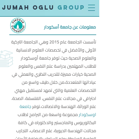
jumah oglu
group
معلومات عن جامعة أسكودار
تأسست الجامعة عام 2015 وهي الجامعة التركية
الأولى والأفضل في تخصصات العلوم الانسانية
والعلوم الصحية حيث توفر جامعة أوسكودار
للطلاب المهتمين بدراسة علم النفس والعلوم
الصحية خيارات مميزة للتدريب النظري والعملي في
عياداتها المتعددة.من خلال طيف واسع من
التخصصات العلمية والتي تمهد لمستقبل مهني
احترافي في مجالات علم النفس، الفلسفة، الصحة،
علم الوراثة، الهندسة والاتصالات.توفر
جامعة
اوسكودار
مجموعة واسعة من البرامج لطلاب
البكالوريوس والماجستير والدكتوراه في كافة
مجالات الهندسة الحيوية، علم الاعصاب، التجارب
العلمية المرتبطة بعلم السلوك بالإضافة للأبحاث