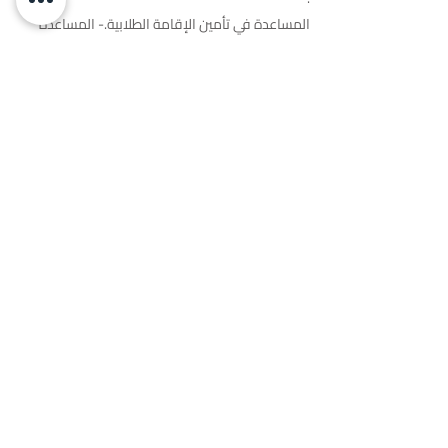
المساعدة في تأمين الإقامة الطلابية.- المساعدة
في تأمين السكن .
تقديم الإرشاد على النظام التعليمي الجامعي في
تركيا طوال فترة دراسة الطالب.
اختر طريق النجاح ابدأ رحلتك الجامعية اليوم
نحن هنا لدعمك في تحقيق أحلامك
التعليمية أينما كانت وجهتك.
قسم القبول والتسجيل: