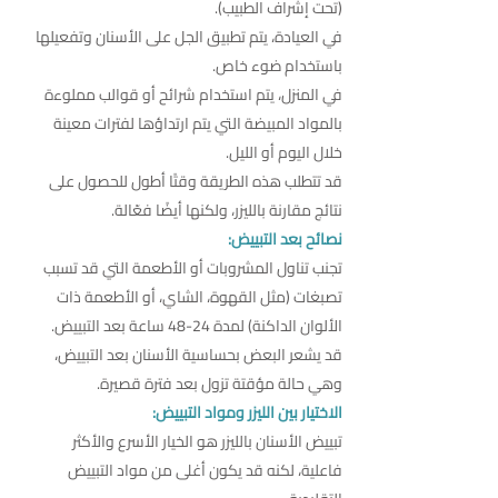
(تحت إشراف الطبيب).
في العيادة، يتم تطبيق الجل على الأسنان وتفعيلها
باستخدام ضوء خاص.
في المنزل، يتم استخدام شرائح أو قوالب مملوءة
بالمواد المبيضة التي يتم ارتداؤها لفترات معينة
خلال اليوم أو الليل.
قد تتطلب هذه الطريقة وقتًا أطول للحصول على
نتائج مقارنة بالليزر، ولكنها أيضًا فعّالة.
نصائح بعد التبييض:
تجنب تناول المشروبات أو الأطعمة التي قد تسبب
تصبغات (مثل القهوة، الشاي، أو الأطعمة ذات
الألوان الداكنة) لمدة 24-48 ساعة بعد التبييض.
قد يشعر البعض بحساسية الأسنان بعد التبييض،
وهي حالة مؤقتة تزول بعد فترة قصيرة.
الاختيار بين الليزر ومواد التبييض:
تبييض الأسنان بالليزر هو الخيار الأسرع والأكثر
فاعلية، لكنه قد يكون أغلى من مواد التبييض