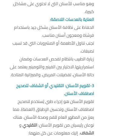
وهو مناسب للأسنان التي لا تحتوي على مشاكل
كبيرة.
العناية بالعدسات اللاصقة:
الحفاظ على نظافة الأسنان بشكل جيد باستخدام
فرشاة ومعجون أسنان مناسب.
تجنب تناول الأطعمة أو المشروبات التي قد تسبب
تصبغات.
زيارة الطبيب بانتظام لفحص العدسات وضمان
استمراريتها.الاختيار بين الفينير واللومينير يعتمد على
حالة الأسنان، تفضيلات المريض، والميزانية المتاحة.
3-تقويم الأسنان: التقليدي أو الشفاف لتصحيح
اصطفاف الأسنان.
تقويم الأسنان هو إجراء طبي يُستخدم لتصحيح
اصطفاف الأسنان وتحسين الإطباق (العضة)، مما
يعزز من المظهر العام للفم وصحة الأسنان. هناك
نوعان رئيسيان من تقويم الأسنان:
التقليدي
و
الشفاف
. إليك معلومات عن كل منهما: