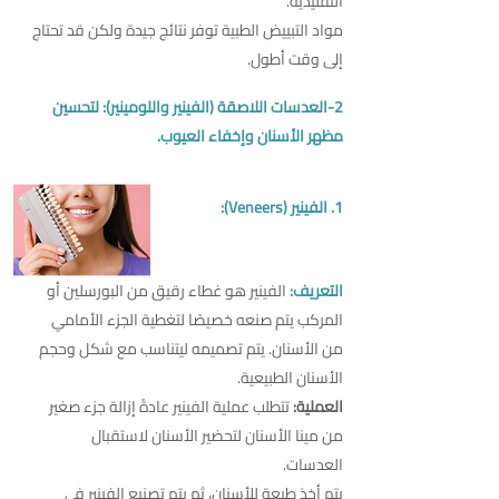
التقليدية.
مواد التبييض الطبية توفر نتائج جيدة ولكن قد تحتاج
إلى وقت أطول.
2-العدسات اللاصقة (الفينير واللومينير): لتحسين
مظهر الأسنان وإخفاء العيوب.
1. الفينير (Veneers):
التعريف:
الفينير هو غطاء رقيق من البورسلين أو
المركب يتم صنعه خصيصًا لتغطية الجزء الأمامي
من الأسنان.
يتم تصميمه ليتناسب مع شكل وحجم
الأسنان الطبيعية.
العملية:
تتطلب عملية الفينير عادةً إزالة جزء صغير
من مينا الأسنان لتحضير الأسنان لاستقبال
العدسات.
يتم أخذ طبعة للأسنان، ثم يتم تصنيع الفينير في