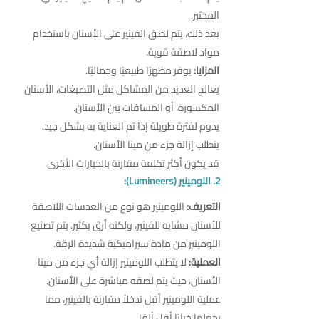
المختبر.
بعد ذلك، يتم لصق الفينير على الأسنان باستخدام
مواد لاصقة قوية.
المزايا:
يوفر مظهرًا طبيعيًا وجماليًا.
يعالج العديد من المشاكل مثل التصبغات، الأسنان
المكسورة، أو المسافات بين الأسنان.
يدوم لفترة طويلة إذا تم العناية به بشكل جيد.
يتطلب إزالة جزء من مينا الأسنان.
قد يكون أكثر تكلفة مقارنة بالخيارات الأخرى.
2. اللومينير (Lumineers):
التعريف:
اللومينير هو نوع من العدسات اللاصقة
للأسنان مشابه للفينير، ولكنه أرق بكثير. يتم تصنيع
اللومينير من مادة سيراميكية شديدة الرقة.
العملية:
لا يتطلب اللومينير إزالة أي جزء من مينا
الأسنان، حيث يتم لصقه مباشرة على الأسنان.
عملية اللومينير أقل تدخلاً مقارنة بالفينير، مما
يجعلها خيارًا أقل ألمًا.