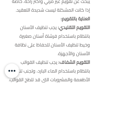
يبحث عن تقويم غير مرئي وأكثر راحة، خاصة
إذا كانت المشكلة ليست شديدة التعقيد.
العناية بالتقويم:
التقويم التقليدي:
يجب تنظيف الأسنان
بانتظام باستخدام فرشاة أسنان صغيرة
وخيط تنظيف الأسنان للحفاظ على نظافة
الأسنان والأجهزة.
التقويم الشفاف:
يجب تنظيف القوالب
بانتظام باستخدام الماء البارد، وتجنب تناول
الأطعمة والمشروبات التي قد تلطخ القوالب.
كلا النوعين فعال في تصحيح اصطفاف
الأسنان، ويعتمد الاختيار بينهما على نوع
الحالة، تفضيلات المريض، والميزانية المتاحة.
3-زراعة الأسنان
زراعة الأسنان هي تقنية طبية حديثة
تُستخدم لتعويض الأسنان المفقودة