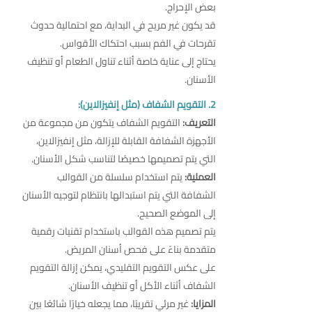
بعض الإحراج.
قد يكون غير مريح في البداية، مع احتمالية حدوث
تقرحات في الفم بسبب احتكاك الأقواس.
يحتاج إلى عناية خاصة أثناء تناول الطعام أو تنظيف
الأسنان.
2. التقويم الشفاف (مثل إنفيزالاين):
التعريف:
التقويم الشفاف يتكون من مجموعة من
الأجهزة الشفافة القابلة للإزالة، مثل إنفيزالاين،
التي يتم تصميمها خصيصًا لتناسب شكل الأسنان.
العملية:
يتم استخدام سلسلة من القوالب
الشفافة التي يتم استبدالها بانتظام لتوجيه الأسنان
إلى الموضع الصحيح.
يتم تصميم هذه القوالب باستخدام تقنيات رقمية
متقدمة بناءً على فحص أسنان المريض.
على عكس التقويم التقليدي، يمكن إزالة التقويم
الشفاف أثناء الأكل أو تنظيف الأسنان.
المزايا:
غير مرئي تقريبًا، مما يجعله خيارًا شائعًا بين